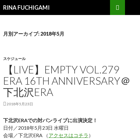
検
RINA FUCHIGAMI
索
コ
ン
テ
ン
月別アーカイブ: 2018年5月
ツ
へ
ス
キ
スケジュール
ッ
【LIVE】EMPTY VOL.279
プ
ERA 16TH ANNIVERSARY＠
下北沢ERA
2018年5月23日
下北沢ERAでの対バンライブに出演決定！
日付／2018年5月23日 水曜日
会場／下北沢ERA （
アクセスはコチラ
）